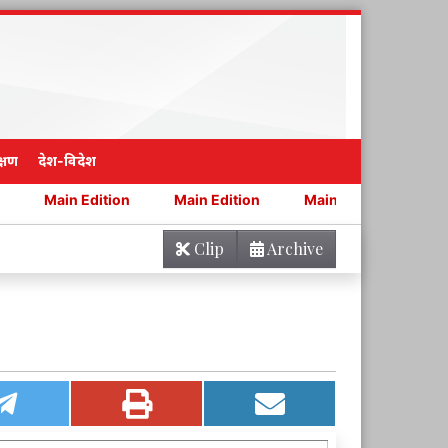
्षण
देश-विदेश
dition
Main Edition
Main Edition
Main Edition
Clip
Archive