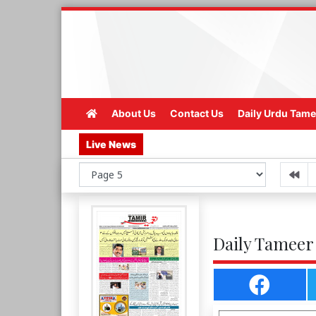
About Us
Contact Us
Daily Urdu Tame
Live News
Daily Tameer 