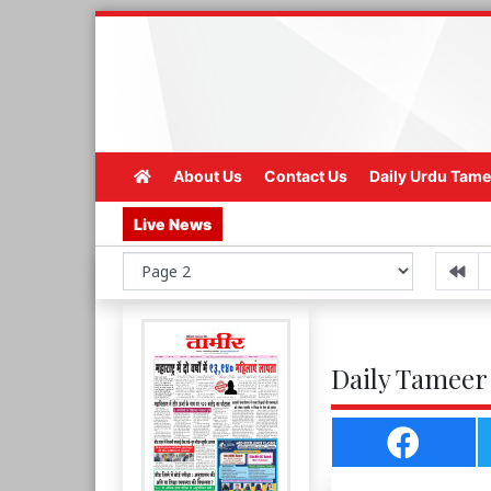
About Us
Contact Us
Daily Urdu Tame
Live News
Daily Tameer 