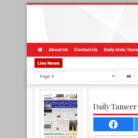
About Us
Contact Us
Daily Urdu Tame
Live News
Daily Tameer 