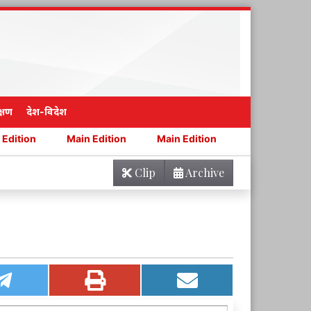
्षण
देश-विदेश
Main Edition
Main Edition
Main Edition
Main E
Clip
Archive