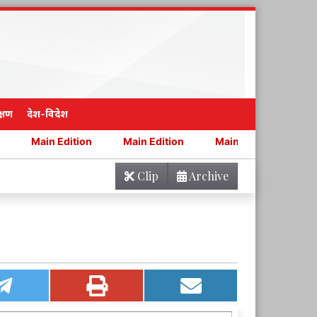
्षण
देश-विदेश
dition
Main Edition
Main Edition
Main Edition
Clip
Archive