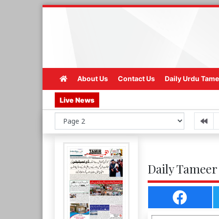
About Us
Contact Us
Daily Urdu Tame
Live News
Daily Tameer 