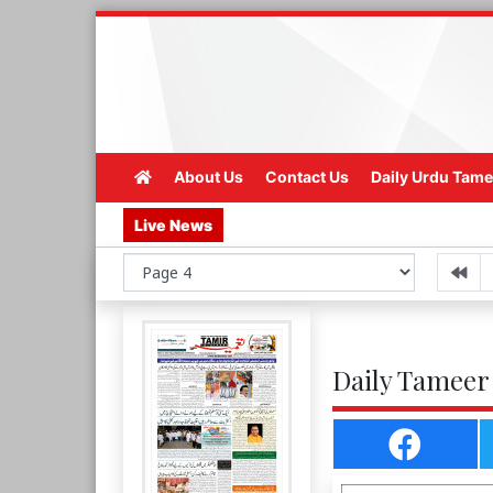
About Us
Contact Us
Daily Urdu Tame
Live News
Daily Tameer 