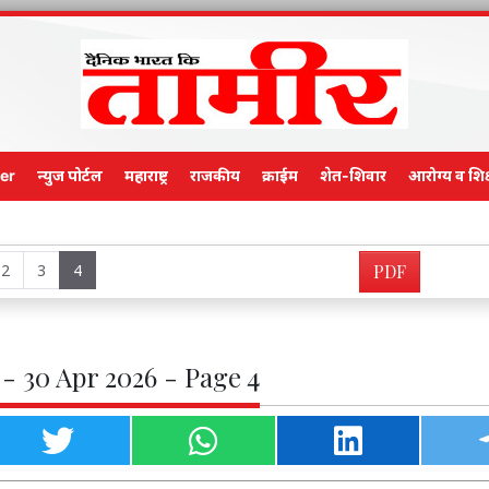
er
न्युज पोर्टल
महाराष्ट्र
राजकीय
क्राईम
शेत-शिवार
आरोग्य व शिक
Main Ed
2
3
4
PDF
- 30 Apr 2026 - Page 4