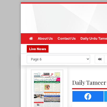
About Us
Contact Us
Daily Urdu Tame
Live News
Daily Tameer 