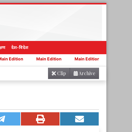
्षण
देश-विदेश
n
Main Edition
Main Edition
Main Edition
M
Clip
Archive