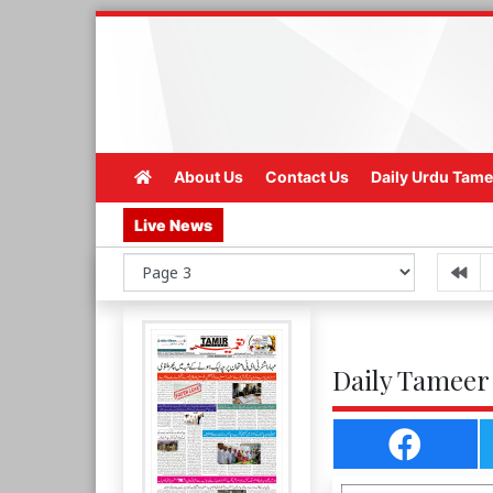
About Us
Contact Us
Daily Urdu Tame
Live News
Daily Tameer 