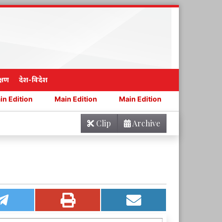
्षण
देश-विदेश
Main Edition
Main Edition
Main Edition
Main 
Clip
Archive