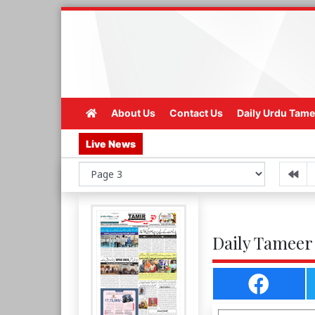
About Us
Contact Us
Daily Urdu Tame
Live News
Daily Tameer 