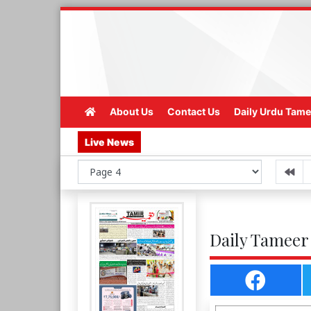
About Us
Contact Us
Daily Urdu Tame
Live News
Daily Tameer 