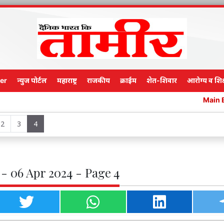
er
न्युज पोर्टल
महाराष्ट्र
राजकीय
क्राईम
शेत-शिवार
आरोग्य व शिक
Main Edition
2
3
4
- 06 Apr 2024 - Page 4