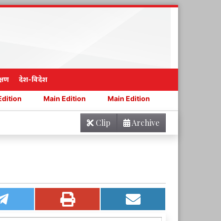
्षण
देश-विदेश
Main Edition
Main Edition
Main Edition
Main Edi
Clip
Archive