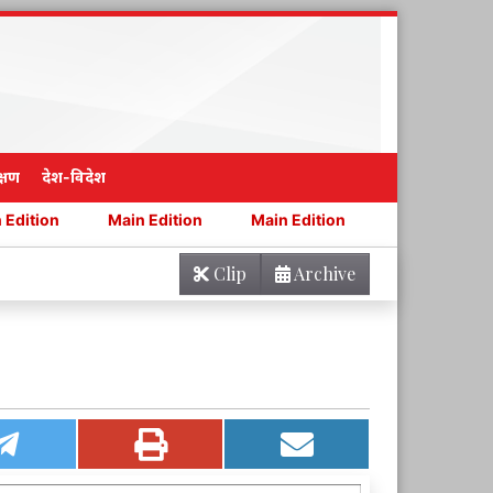
्षण
देश-विदेश
Main Edition
Main Edition
Main Edition
Main Ed
Clip
Archive