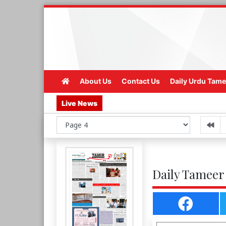
About Us
Contact Us
Daily Urdu Tame
Live News
Daily Tameer 