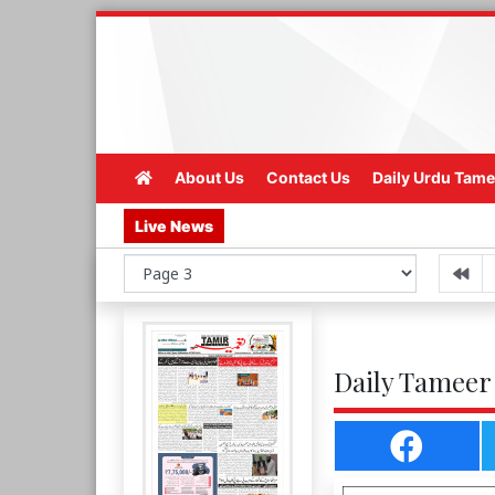
About Us
Contact Us
Daily Urdu Tame
Live News
Daily Tameer 