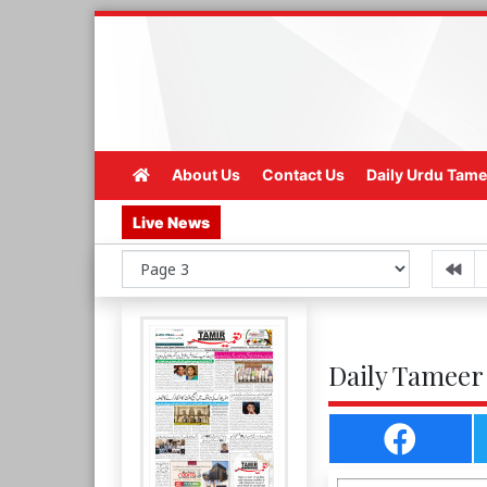
About Us
Contact Us
Daily Urdu Tame
Live News
Daily Tameer 