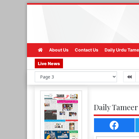
About Us
Contact Us
Daily Urdu Tame
Live News
Daily Tameer 