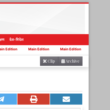
्षण
देश-विदेश
Main Edition
Main Edition
Main Edition
Main
Clip
Archive