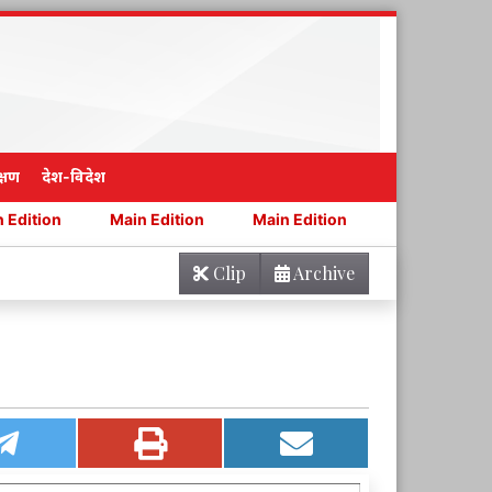
्षण
देश-विदेश
Main Edition
Main Edition
Main Edition
Main E
Clip
Archive