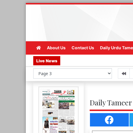
About Us
Contact Us
Daily Urdu Tame
Live News
Daily Tameer 