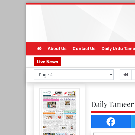
About Us
Contact Us
Daily Urdu Tame
Live News
Daily Tameer 