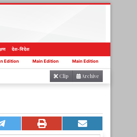
्षण
देश-विदेश
Main Edition
Main Edition
Main Edition
Main E
Clip
Archive