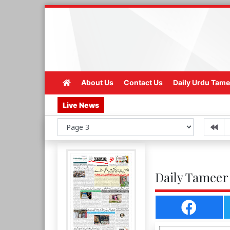
About Us
Contact Us
Daily Urdu Tame
Live News
Daily Tameer 