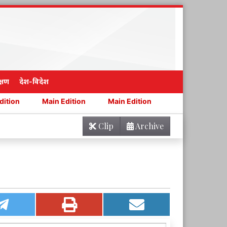
्षण
देश-विदेश
Main Edition
Main Edition
Main Edition
Mai
Clip
Archive