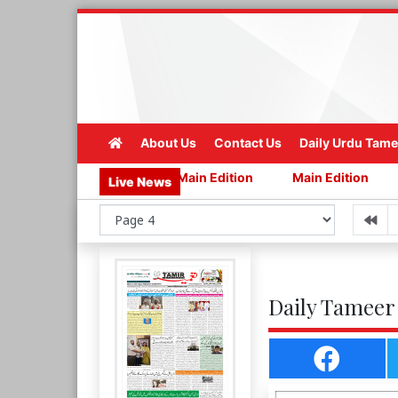
About Us
Contact Us
Daily Urdu Tame
Main Edition
Main Edition
Main Edition
Main 
Live News
Daily Tameer 