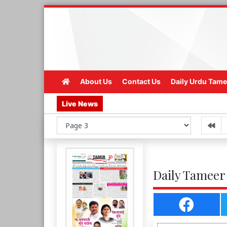
About Us
Contact Us
Daily Urdu Tame
Live News
Daily Tameer 