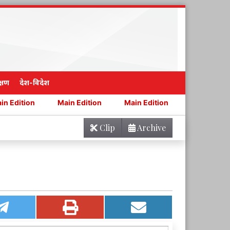
्षण
देश-विदेश
Main Edition
Main Edition
Main Edition
Main
Clip
Archive