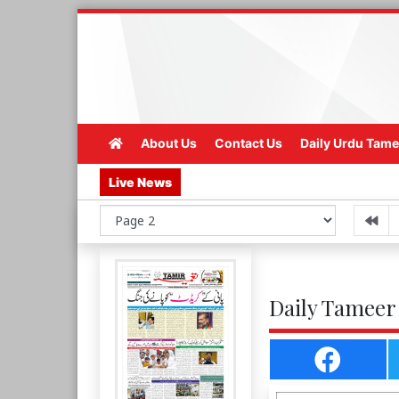
About Us
Contact Us
Daily Urdu Tame
Live News
Daily Tameer 