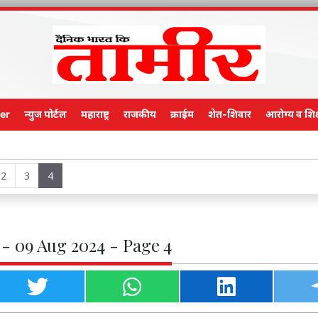
er
न्युज पोर्टल
महाराष्ट्र
राजकीय
क्राईम
शेत-शिवार
आरोग्य व शिक
Main Ed
2
3
4
- 09 Aug 2024 - Page 4