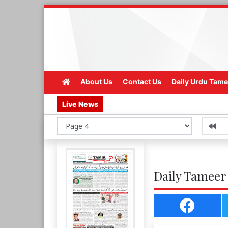
About Us
Contact Us
Daily Urdu Tame
Live News
Daily Tameer 