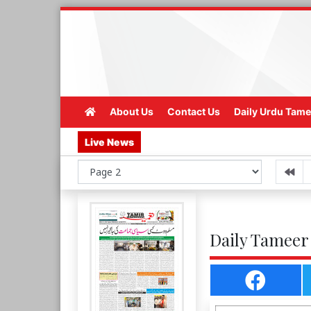
About Us
Contact Us
Daily Urdu Tame
Live News
Daily Tameer 