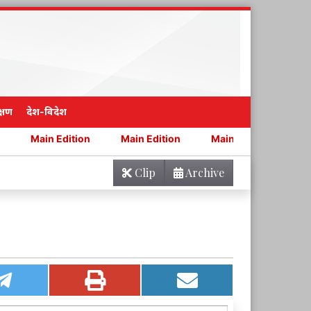
्षण
देश-विदेश
dition
Main Edition
Main Edition
Main Edition
Clip
Archive