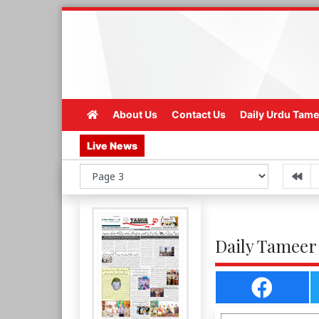
About Us
Contact Us
Daily Urdu Tame
Live News
Daily Tameer 