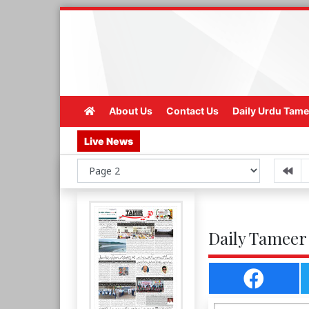
About Us
Contact Us
Daily Urdu Tame
Live News
Daily Tameer 