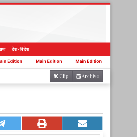
्षण
देश-विदेश
Main Edition
Main Edition
Main Edition
Main
Clip
Archive