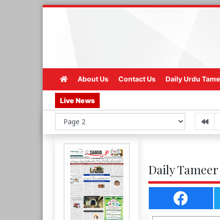
About Us
Contact Us
Daily Urdu Tame
Live News
Daily Tameer 