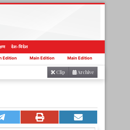
्षण
देश-विदेश
Main Edition
Main Edition
Main Edition
Main 
Clip
Archive