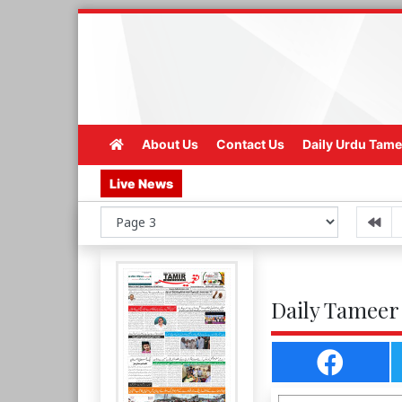
About Us
Contact Us
Daily Urdu Tame
Live News
Daily Tameer 