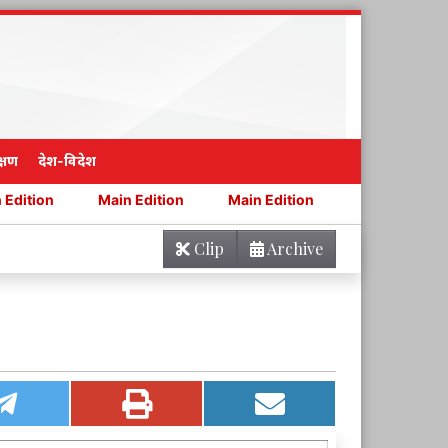
्षण
देश-विदेश
Main Edition
Main Edition
Main Edition
Main Ed
Clip
Archive