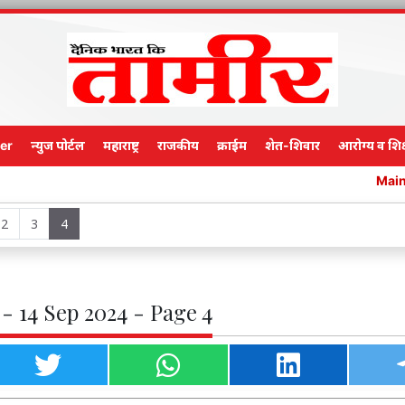
er
न्युज पोर्टल
महाराष्ट्र
राजकीय
क्राईम
शेत-शिवार
आरोग्य व शिक
Main Edition
2
3
4
- 14 Sep 2024 - Page 4