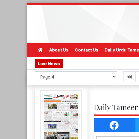
About Us
Contact Us
Daily Urdu Tame
Live News
Daily Tameer 