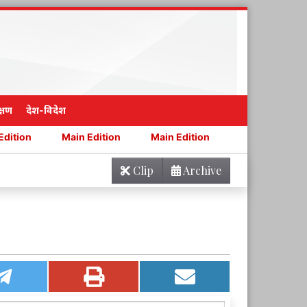
्षण
देश-विदेश
Main Edition
Main Edition
Main Edition
Main Ed
Clip
Archive