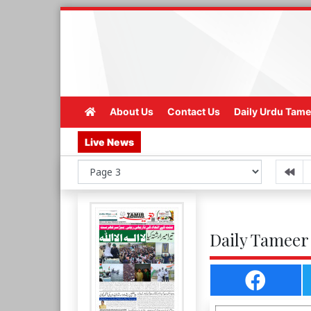
About Us
Contact Us
Daily Urdu Tame
Live News
Daily Tameer 