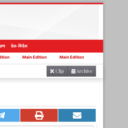
्षण
देश-विदेश
Main Edition
Main Edition
Main Edition
Main E
Clip
Archive