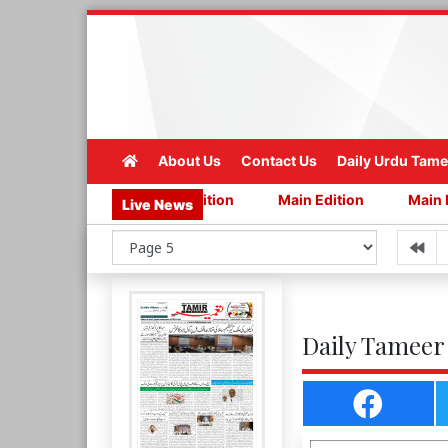
About Us
Contact Us
Daily Urdu Tame
dition
Main Edition
Main Edition
Main Edition
Live News
Daily Tameer 