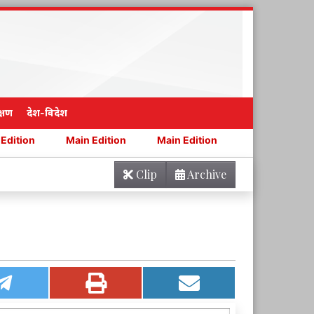
्षण
देश-विदेश
Main Edition
Main Edition
Main Edition
Main Ed
Clip
Archive