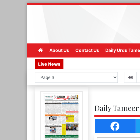
About Us
Contact Us
Daily Urdu Tame
Live News
Daily Tameer 